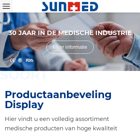
SPORTONDERSTEUNING,
FABRIKANT VAN MEDISCHE
PILLENDOZEN, FABRIKANT VAN
30 JAAR IN DE MEDISCHE INDUSTRIE
VERBANDEN, GAAS- EN EERSTE
VOETVERZORGINGSPRODUCTEN EN
HULPKITS
OORDOPPEN
Meer informatie
Meer informatie
Meer informatie
Meer informatie
SOORT
Productaanbeveling
Display
Hier vindt u een volledig assortiment
medische producten van hoge kwaliteit