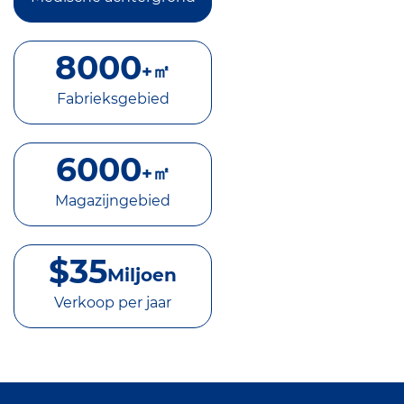
8000
+㎡
Fabrieksgebied
6000
+㎡
Magazijngebied
$
35
Miljoen
Verkoop per jaar