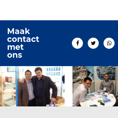
Maak
contact
met
ons