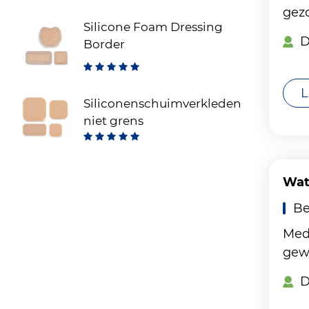
trainingshandschoenen
gezo
voor gewichtheffen,
Silicone Foam Dressing
ademende
D
Border
fitnesshandschoenen
voor training en sport
L
Siliconenschuimverkleden
niet grens
Wat
Be
Medi
gewe
D