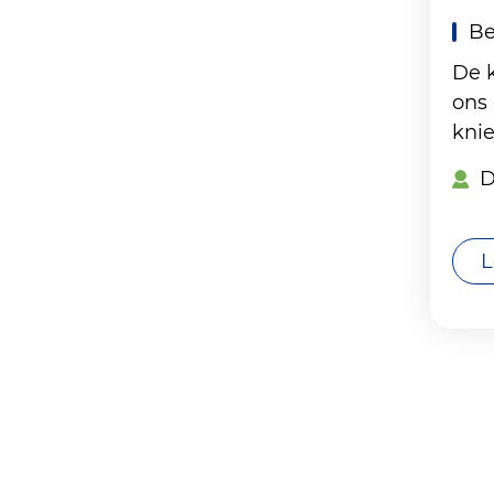
Be
De k
ons 
knie
D
L