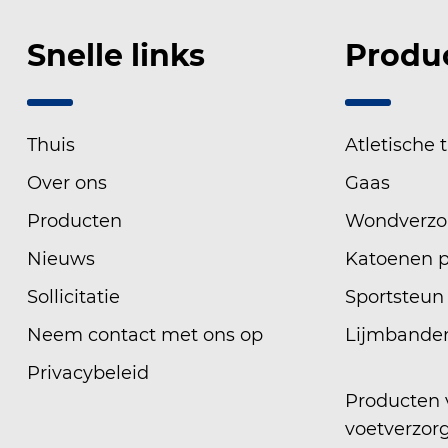
Snelle links
Produ
Thuis
Atletische 
Hoe v
Over ons
Gaas
hydro
besc
Producten
Wondverzo
Begrij
Nieuws
Katoenen 
Hydroc
Sollicitatie
Sportsteun
flexib
afdichti
Neem contact met ons op
Lijmbande
2026 /
Privacybeleid
Leer 
Producten 
voetverzor