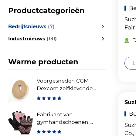
Be
Productcategorieën
Suzh
Bedrijfsnieuws
(7)
Fair
Industrnieuws
(131)
D
Warme producten
L
Voorgesneden CGM
Dexcom zelfklevende
pleisters bedekt met
Suzh
zelfklevende
fixatiepatches voor
Be
Fabrikant van
sensoren
gymhandschoenen,
Suzh
vingerloze
Co.,