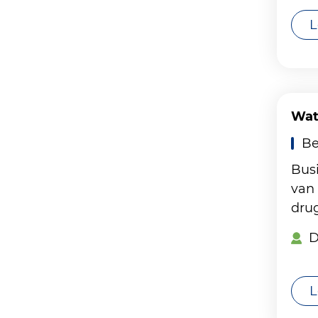
L
Wat 
Be
Busi
van
drug
D
L