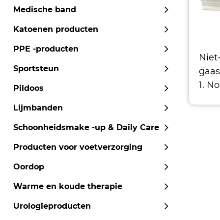
Medische band
Katoenen producten
PPE -producten
Niet
Sportsteun
gaas
1. N
Pildoos
70% 
Lijmbanden
2.Mo
Non 
Schoonheidsmake -up & Daily Care
Producten voor voetverzorging
Oordop
Warme en koude therapie
Urologieproducten