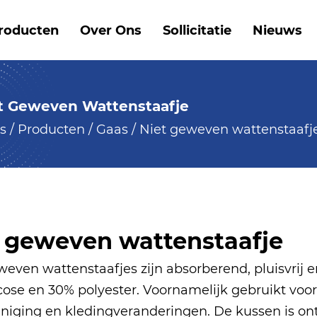
roducten
Over Ons
Sollicitatie
Nieuws
t Geweven Wattenstaafje
s
/
Producten
/
Gaas
/
Niet geweven wattenstaafj
t geweven wattenstaafje
weven wattenstaafjes zijn absorberend, pluisvrij 
cose en 30% polyester. Voornamelijk gebruikt voor
niging en kledingveranderingen. De kussen is on