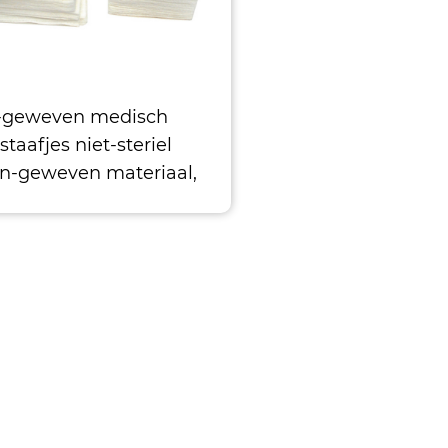
-geweven medisch
staafjes niet-steriel
on-geweven materiaal,
viscose 30% polyester
del 30,35,40,50 grm 3.
Sterile