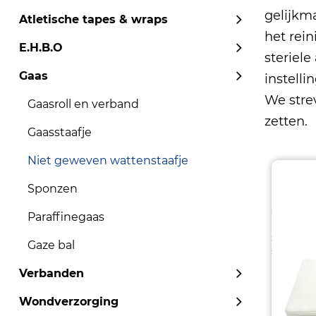
gelijkm
Atletische tapes & wraps
het rei
E.H.B.O
steriel
Gaas
instell
We stre
Gaasroll en verband
zetten.
Gaasstaafje
Niet geweven wattenstaafje
Sponzen
Paraffinegaas
Gaze bal
Verbanden
Wondverzorging