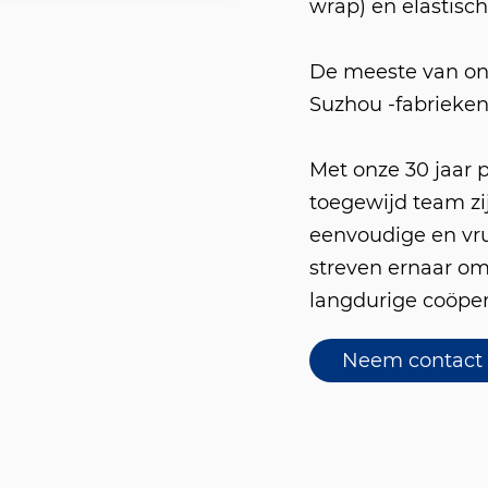
wrap) en elastisc
De meeste van onz
Suzhou -fabrieken
Met onze 30 jaar 
toegewijd team z
eenvoudige en vr
streven ernaar o
langdurige coöper
Neem contact 