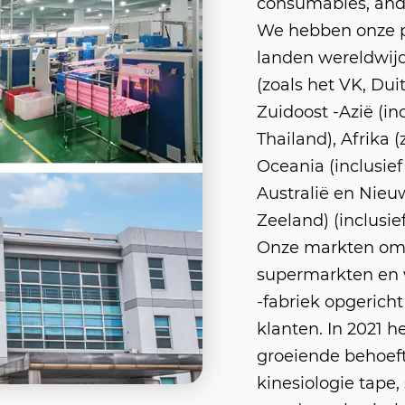
consumables, and
We hebben onze p
landen wereldwijd
(zoals het VK, Du
Zuidoost -Azië (in
Thailand), Afrika 
Oceania (inclusief
Australië en Nieuw
Zeeland) (inclusie
Onze markten omva
supermarkten en 
-fabriek opgerich
klanten. In 2021
groeiende behoeft
kinesiologie tap