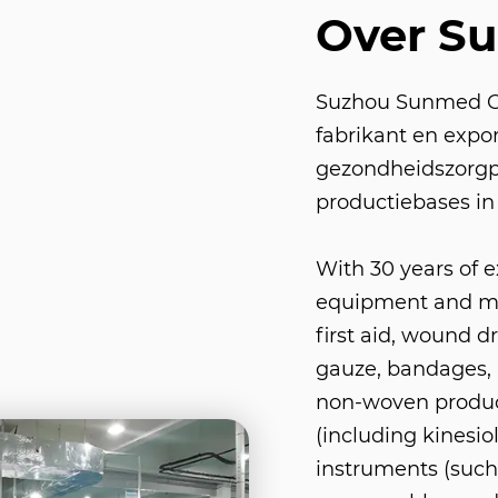
Over S
Suzhou Sunmed Co.
fabrikant en expo
gezondheidszorgp
productiebases in
With 30 years of 
equipment and med
first aid, wound d
gauze, bandages, 
non-woven product
(including kinesio
instruments (such 