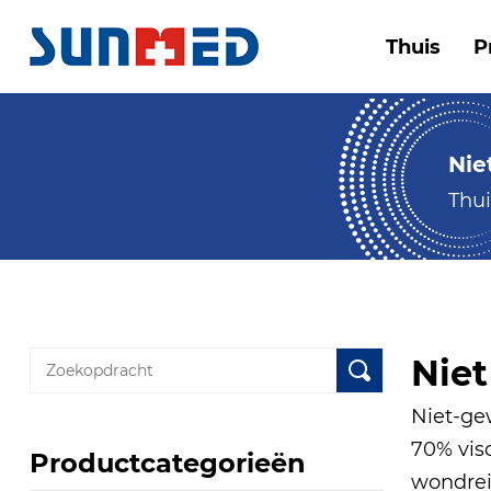
Thuis
P
Nie
Thui
Nie
Niet-ge
70% vis
Productcategorieën
wondrei