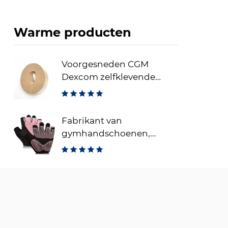
Warme producten
Voorgesneden CGM
Dexcom zelfklevende
pleisters bedekt met
zelfklevende
fixatiepatches voor
Fabrikant van
sensoren
gymhandschoenen,
vingerloze
trainingshandschoenen
voor gewichtheffen,
ademende
fitnesshandschoenen
voor training en sport