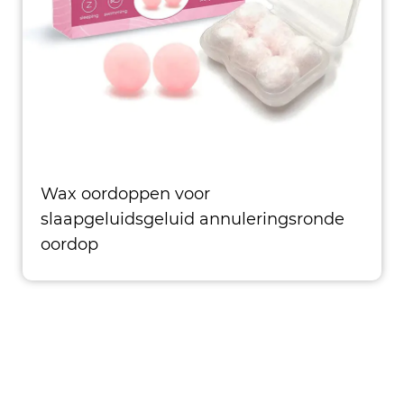
Wax oordoppen voor
slaapgeluidsgeluid annuleringsronde
oordop
Type: oorbeveiliging Materiaal: Wax
Certificering: CE, ISO, ROHS, ANSI,
ASTM, AS/NZS Con