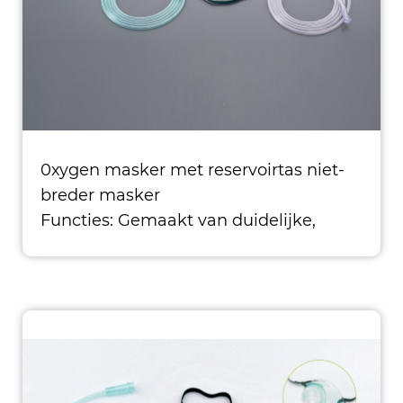
G
0xygen masker met reservoirtas niet-
breder masker
Functies: Gemaakt van duidelijke,
medische graad PVC Ontworpen voor
een hoge zuurstofconcen