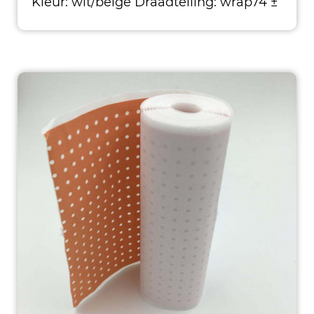
Kleur: wit/beige Draadtelling: wrap74 ±
1ed./Inch Inslag58 ± 1e./Inch Inpa